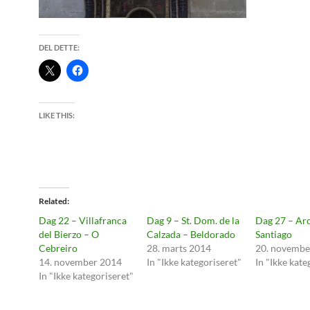
DEL DETTE:
LIKE THIS:
Related
Dag 22 – Villafranca
Dag 9 – St. Dom. de la
Dag 27 – Ar
del Bierzo – O
Calzada – Beldorado
Santiago
Cebreiro
28. marts 2014
20. novembe
14. november 2014
In "Ikke kategoriseret"
In "Ikke kate
In "Ikke kategoriseret"