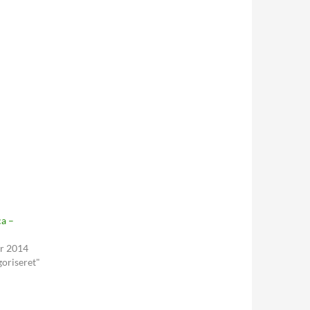
ca –
r 2014
goriseret"