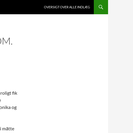
HOP TIL INDHOLD
OVERSIGT OVER ALLE INDLÆG
OM.
roligt fik
e
onika og
vi måtte