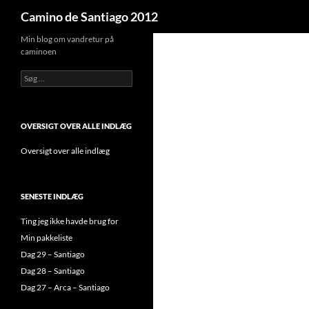
Søg
Camino de Santiago 2012
Min blog om vandretur på
caminoen
Søg
efter:
OVERSIGT OVER ALLE INDLÆG
Oversigt over alle indlæg
SENESTE INDLÆG
Ting jeg ikke havde brug for
Min pakkeliste
Dag 29 – Santiago
Dag 28 – Santiago
Dag 27 – Arca – Santiago