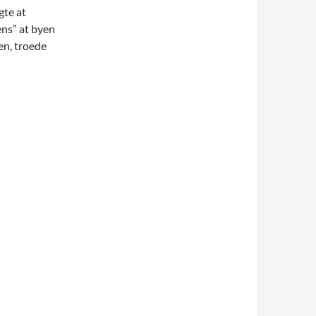
gte at
ens” at byen
len, troede