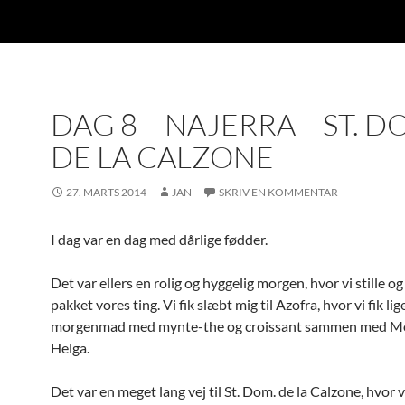
DAG 8 – NAJERRA – ST. D
DE LA CALZONE
27. MARTS 2014
JAN
SKRIV EN KOMMENTAR
I dag var en dag med dårlige fødder.
Det var ellers en rolig og hyggelig morgen, hvor vi stille og 
pakket vores ting. Vi fik slæbt mig til Azofra, hvor vi fik lig
morgenmad med mynte-the og croissant sammen med M
Helga.
Det var en meget lang vej til St. Dom. de la Calzone, hvor 