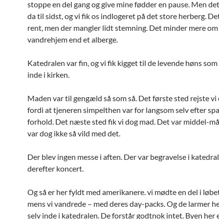
stoppe en del gang og give mine fødder en pause. Men de
da til sidst, og vi fik os indlogeret på det store herberg. Det
rent, men der mangler lidt stemning. Det minder mere om
vandrehjem end et alberge.
Katedralen var fin, og vi fik kigget til de levende høns som
inde i kirken.
Maden var til gengæld så som så. Det første sted rejste vi 
fordi at tjeneren simpelthen var for langsom selv efter sp
forhold. Det næste sted fik vi dog mad. Det var middel-må
var dog ikke så vild med det.
Der blev ingen messe i aften. Der var begravelse i katedra
derefter koncert.
Og så er her fyldt med amerikanere. vi mødte en del i løbe
mens vi vandrede – med deres day-packs. Og de larmer hel
selv inde i katedralen. De forstår godtnok intet. Byen her