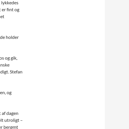
t lykkedes
 er fint og
 et
 de holder
os og gik,
anske
digt. Stefan
len, og
t af dagen
t utroligt –
 er berømt