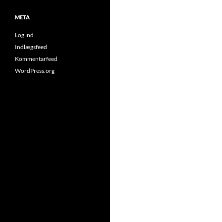
META
Log ind
Indlægsfeed
Kommentarfeed
WordPress.org