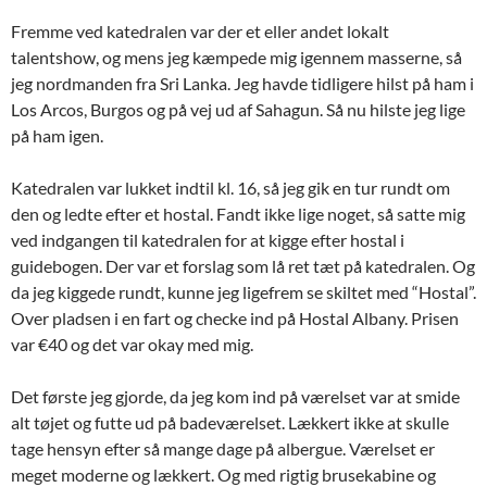
Fremme ved katedralen var der et eller andet lokalt
talentshow, og mens jeg kæmpede mig igennem masserne, så
jeg nordmanden fra Sri Lanka. Jeg havde tidligere hilst på ham i
Los Arcos, Burgos og på vej ud af Sahagun. Så nu hilste jeg lige
på ham igen.
Katedralen var lukket indtil kl. 16, så jeg gik en tur rundt om
den og ledte efter et hostal. Fandt ikke lige noget, så satte mig
ved indgangen til katedralen for at kigge efter hostal i
guidebogen. Der var et forslag som lå ret tæt på katedralen. Og
da jeg kiggede rundt, kunne jeg ligefrem se skiltet med “Hostal”.
Over pladsen i en fart og checke ind på Hostal Albany. Prisen
var €40 og det var okay med mig.
Det første jeg gjorde, da jeg kom ind på værelset var at smide
alt tøjet og futte ud på badeværelset. Lækkert ikke at skulle
tage hensyn efter så mange dage på albergue. Værelset er
meget moderne og lækkert. Og med rigtig brusekabine og