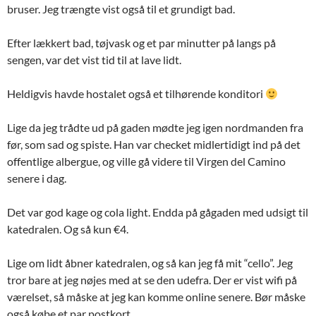
bruser. Jeg trængte vist også til et grundigt bad.
Efter lækkert bad, tøjvask og et par minutter på langs på
sengen, var det vist tid til at lave lidt.
Heldigvis havde hostalet også et tilhørende konditori
Lige da jeg trådte ud på gaden mødte jeg igen nordmanden fra
før, som sad og spiste. Han var checket midlertidigt ind på det
offentlige albergue, og ville gå videre til Virgen del Camino
senere i dag.
Det var god kage og cola light. Endda på gågaden med udsigt til
katedralen. Og så kun €4.
Lige om lidt åbner katedralen, og så kan jeg få mit “cello”. Jeg
tror bare at jeg nøjes med at se den udefra. Der er vist wifi på
værelset, så måske at jeg kan komme online senere. Bør måske
også købe et par postkort.