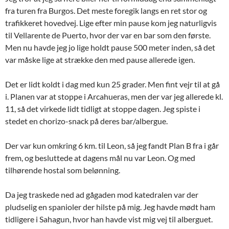
fra turen fra Burgos. Det meste foregik langs en ret stor og
trafikkeret hovedvej. Lige efter min pause kom jeg naturligvis
til Vellarente de Puerto, hvor der var en bar som den første.
Men nu havde jeg jo lige holdt pause 500 meter inden, så det
var måske lige at strække den med pause allerede igen.
Det er lidt koldt i dag med kun 25 grader. Men fint vejr til at gå
i. Planen var at stoppe i Arcahueras, men der var jeg allerede kl.
11, så det virkede lidt tidligt at stoppe dagen. Jeg spiste i
stedet en chorizo-snack på deres bar/albergue.
Der var kun omkring 6 km. til Leon, så jeg fandt Plan B fra i går
frem, og besluttede at dagens mål nu var Leon. Og med
tilhørende hostal som belønning.
Da jeg traskede ned ad gågaden mod katedralen var der
pludselig en spanioler der hilste på mig. Jeg havde mødt ham
tidligere i Sahagun, hvor han havde vist mig vej til alberguet.