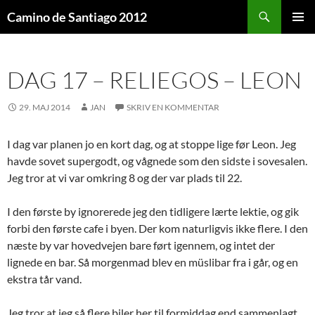
Søg
Camino de Santiago 2012
HOP
PRIMÆ
TIL
MENU
INDHOLD
DAG 17 – RELIEGOS – LEON
29. MAJ 2014
JAN
SKRIV EN KOMMENTAR
I dag var planen jo en kort dag, og at stoppe lige før Leon. Jeg
havde sovet supergodt, og vågnede som den sidste i sovesalen.
Jeg tror at vi var omkring 8 og der var plads til 22.
I den første by ignorerede jeg den tidligere lærte lektie, og gik
forbi den første cafe i byen. Der kom naturligvis ikke flere. I den
næste by var hovedvejen bare ført igennem, og intet der
lignede en bar. Så morgenmad blev en müslibar fra i går, og en
ekstra tår vand.
Jeg tror at jeg så flere biler her til formiddag end sammenlagt