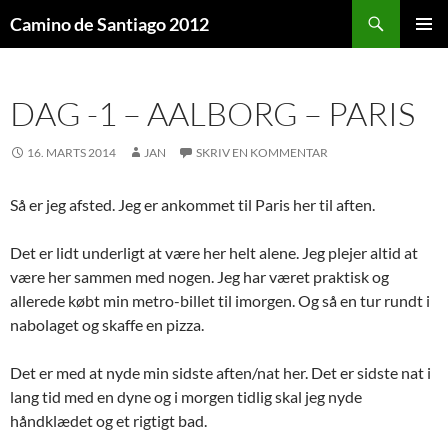
Søg
Camino de Santiago 2012
HOP
PRIMÆ
TIL
MENU
INDHOLD
DAG -1 – AALBORG – PARIS
16. MARTS 2014
JAN
SKRIV EN KOMMENTAR
Så er jeg afsted. Jeg er ankommet til Paris her til aften.
Det er lidt underligt at være her helt alene. Jeg plejer altid at
være her sammen med nogen. Jeg har været praktisk og
allerede købt min metro-billet til imorgen. Og så en tur rundt i
nabolaget og skaffe en pizza.
Det er med at nyde min sidste aften/nat her. Det er sidste nat i
lang tid med en dyne og i morgen tidlig skal jeg nyde
håndklædet og et rigtigt bad.