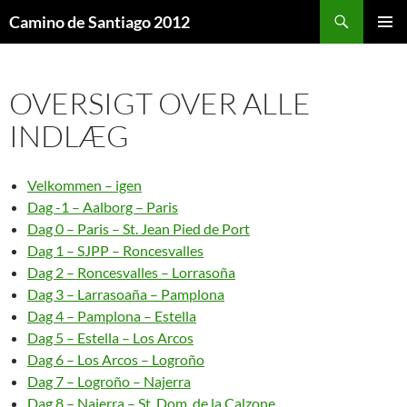
Søg
Camino de Santiago 2012
HOP
PRIMÆ
TIL
MENU
INDHOLD
OVERSIGT OVER ALLE
INDLÆG
Velkommen – igen
Dag -1 – Aalborg – Paris
Dag 0 – Paris – St. Jean Pied de Port
Dag 1 – SJPP – Roncesvalles
Dag 2 – Roncesvalles – Lorrasoña
Dag 3 – Larrasoaña – Pamplona
Dag 4 – Pamplona – Estella
Dag 5 – Estella – Los Arcos
Dag 6 – Los Arcos – Logroño
Dag 7 – Logroño – Najerra
Dag 8 – Najerra – St. Dom. de la Calzone